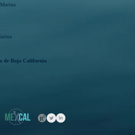
 Marina
arina
 de Baja California