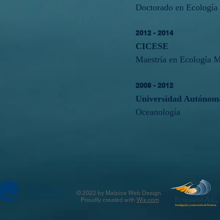
Doctorado en Ecología
2012 - 2014
CICESE
Maestría en Ecología M
2008 - 2012
Universidad Autónoma
Oceanología
© 2022 by Malpica Web Design.
Proudly created with
Wix.com