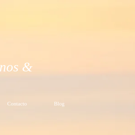
inos &
Contacto
Blog