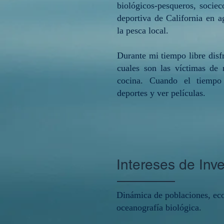
biológicos-pesqueros, sociec
deportiva de California en 
la pesca local.
Durante mi tiempo libre disf
cuales son las víctimas de
cocina. Cuando el tiempo 
deportes y ver películas.
Intereses de Inv
Dinámica de poblaciones, eco
oceanografía biológica.